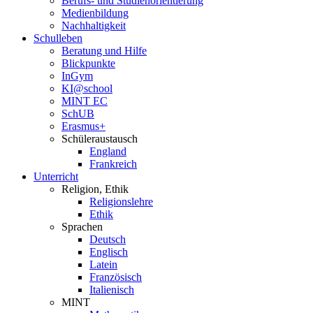
Berufs- und Studienorientierung
Medien­bildung
Nachhaltigkeit
Schulleben
Beratung und Hilfe
Blickpunkte
InGym
KI@school
MINT EC
SchUB
Erasmus+
Schüler­austausch
England
Frankreich
Unterricht
Religion, Ethik
Religionslehre
Ethik
Sprachen
Deutsch
Englisch
Latein
Französisch
Italienisch
MINT