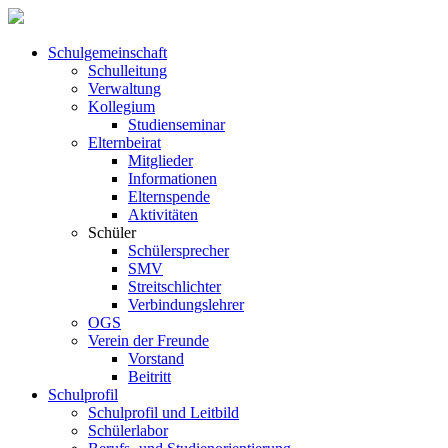
Schul­ge­meinschaft
Schul­leitung
Verwaltung
Kollegium
Studienseminar
Elternbeirat
Mitglieder
Informationen
Elternspende
Aktivitäten
Schüler
Schülersprecher
SMV
Streitschlichter
Verbindungslehrer
OGS
Verein der Freunde
Vorstand
Beitritt
Schulprofil
Schulprofil und Leitbild
Schülerlabor