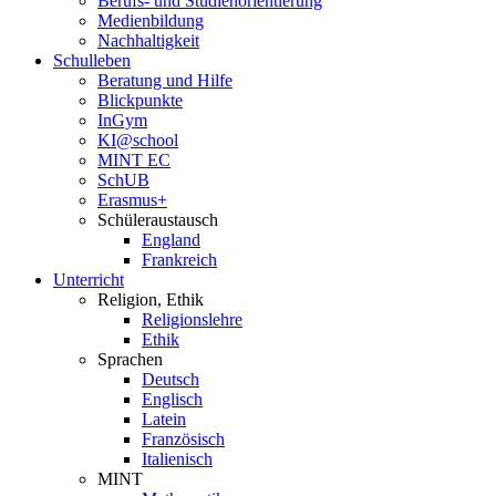
Berufs- und Studienorientierung
Medien­bildung
Nachhaltigkeit
Schulleben
Beratung und Hilfe
Blickpunkte
InGym
KI@school
MINT EC
SchUB
Erasmus+
Schüler­austausch
England
Frankreich
Unterricht
Religion, Ethik
Religionslehre
Ethik
Sprachen
Deutsch
Englisch
Latein
Französisch
Italienisch
MINT