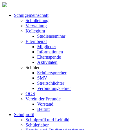
Schul­ge­meinschaft
Schul­leitung
Verwaltung
Kollegium
Studienseminar
Elternbeirat
Mitglieder
Informationen
Elternspende
Aktivitäten
Schüler
Schülersprecher
SMV
Streitschlichter
Verbindungslehrer
OGS
Verein der Freunde
Vorstand
Beitritt
Schulprofil
Schulprofil und Leitbild
Schülerlabor