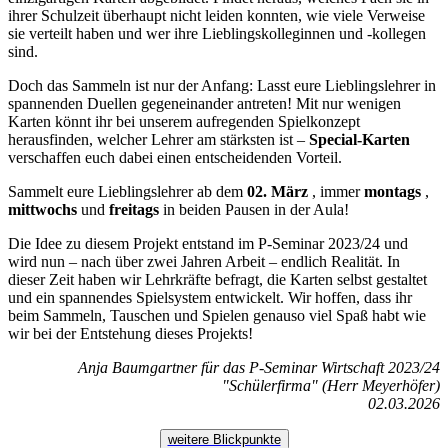
ihrer Schulzeit überhaupt nicht leiden konnten, wie viele Verweise
sie verteilt haben und wer ihre Lieblingskolleginnen und ‑kollegen
sind.
Doch das Sammeln ist nur der Anfang: Lasst eure Lieblingslehrer in
spannenden Duellen gegeneinander antreten! Mit nur wenigen
Karten könnt ihr bei unserem aufregenden Spielkonzept
herausfinden, welcher Lehrer am stärksten ist –
Special-Karten
verschaffen euch dabei einen entscheidenden Vorteil.
Sammelt eure Lieblingslehrer ab dem
02. März
, immer
montags
,
mittwochs
und
freitags
in beiden Pausen in der Aula!
Die Idee zu diesem Projekt entstand im P‑Seminar 2023/24 und
wird nun – nach über zwei Jahren Arbeit – endlich Realität. In
dieser Zeit haben wir Lehrkräfte befragt, die Karten selbst gestaltet
und ein spannendes Spielsystem entwickelt. Wir hoffen, dass ihr
beim Sammeln, Tauschen und Spielen genauso viel Spaß habt wie
wir bei der Entstehung dieses Projekts!
Anja Baumgartner für das P-Seminar Wirtschaft 2023/24
"Schülerfirma" (Herr Meyerhöfer)
02.03.2026
weitere Blickpunkte