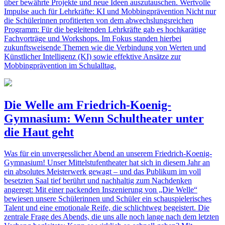
über bewährte Projekte und neue Ideen auszutauschen. Wertvolle
Impulse auch für Lehrkräfte: KI und Mobbingprävention Nicht nur
die Schülerinnen profitierten von dem abwechslungsreichen
Programm: Für die begleitenden Lehrkräfte gab es hochkarätige
Fachvorträge und Workshops. Im Fokus standen hierbei
zukunftsweisende Themen wie die Verbindung von Werten und
Künstlicher Intelligenz (KI) sowie effektive Ansätze zur
Mobbingprävention im Schulalltag.
Die Welle am Friedrich-Koenig-
Gymnasium: Wenn Schultheater unter
die Haut geht
Was für ein unvergesslicher Abend an unserem Friedrich-Koenig-
Gymnasium! Unser Mittelstufentheater hat sich in diesem Jahr an
ein absolutes Meisterwerk gewagt – und das Publikum im voll
besetzten Saal tief berührt und nachhaltig zum Nachdenken
angeregt: Mit einer packenden Inszenierung von „Die Welle“
bewiesen unsere Schülerinnen und Schüler ein schauspielerisches
Talent und eine emotionale Reife, die schlichtweg begeistert. Die
zentrale Frage des Abends, die uns alle noch lange nach dem letzten