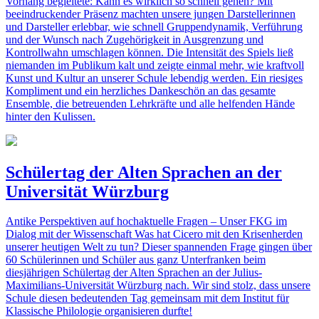
Vorhang begleitete: Kann es wirklich so schnell gehen? Mit
beeindruckender Präsenz machten unsere jungen Darstellerinnen
und Darsteller erlebbar, wie schnell Gruppendynamik, Verführung
und der Wunsch nach Zugehörigkeit in Ausgrenzung und
Kontrollwahn umschlagen können. Die Intensität des Spiels ließ
niemanden im Publikum kalt und zeigte einmal mehr, wie kraftvoll
Kunst und Kultur an unserer Schule lebendig werden. Ein riesiges
Kompliment und ein herzliches Dankeschön an das gesamte
Ensemble, die betreuenden Lehrkräfte und alle helfenden Hände
hinter den Kulissen.
Schülertag der Alten Sprachen an der
Universität Würzburg
Antike Perspektiven auf hochaktuelle Fragen – Unser FKG im
Dialog mit der Wissenschaft Was hat Cicero mit den Krisenherden
unserer heutigen Welt zu tun? Dieser spannenden Frage gingen über
60 Schülerinnen und Schüler aus ganz Unterfranken beim
diesjährigen Schülertag der Alten Sprachen an der Julius-
Maximilians-Universität Würzburg nach. Wir sind stolz, dass unsere
Schule diesen bedeutenden Tag gemeinsam mit dem Institut für
Klassische Philologie organisieren durfte!