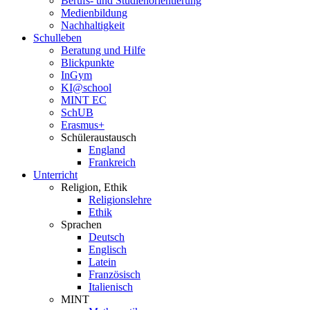
Berufs- und Studienorientierung
Medien­bildung
Nachhaltigkeit
Schulleben
Beratung und Hilfe
Blickpunkte
InGym
KI@school
MINT EC
SchUB
Erasmus+
Schüler­austausch
England
Frankreich
Unterricht
Religion, Ethik
Religionslehre
Ethik
Sprachen
Deutsch
Englisch
Latein
Französisch
Italienisch
MINT