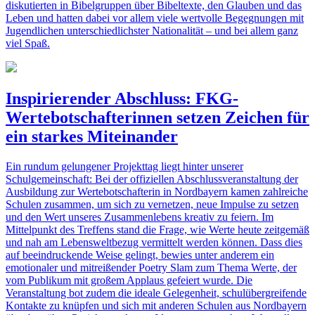
diskutierten in Bibelgruppen über Bibeltexte, den Glauben und das
Leben und hatten dabei vor allem viele wertvolle Begegnungen mit
Jugendlichen unterschiedlichster Nationalität – und bei allem ganz
viel Spaß.
Inspirierender Abschluss: FKG-
Wertebotschafterinnen setzen Zeichen für
ein starkes Miteinander
Ein rundum gelungener Projekttag liegt hinter unserer
Schulgemeinschaft: Bei der offiziellen Abschlussveranstaltung der
Ausbildung zur Wertebotschafterin in Nordbayern kamen zahlreiche
Schulen zusammen, um sich zu vernetzen, neue Impulse zu setzen
und den Wert unseres Zusammenlebens kreativ zu feiern. Im
Mittelpunkt des Treffens stand die Frage, wie Werte heute zeitgemäß
und nah am Lebensweltbezug vermittelt werden können. Dass dies
auf beeindruckende Weise gelingt, bewies unter anderem ein
emotionaler und mitreißender Poetry Slam zum Thema Werte, der
vom Publikum mit großem Applaus gefeiert wurde. Die
Veranstaltung bot zudem die ideale Gelegenheit, schulübergreifende
Kontakte zu knüpfen und sich mit anderen Schulen aus Nordbayern