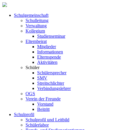
Schul­ge­meinschaft
Schul­leitung
Verwaltung
Kollegium
Studienseminar
Elternbeirat
Mitglieder
Informationen
Elternspende
Aktivitäten
Schüler
Schülersprecher
SMV
Streitschlichter
Verbindungslehrer
OGS
Verein der Freunde
Vorstand
Beitritt
Schulprofil
Schulprofil und Leitbild
Schülerlabor