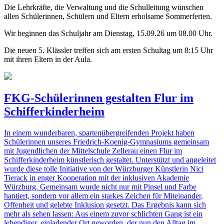
Die Lehrkräfte, die Verwaltung und die Schulleitung wünschen
allen Schülerinnen, Schülern und Eltern erholsame Sommerferien.
Wir beginnen das Schuljahr am Dienstag, 15.09.26 um 08.00 Uhr.
Die neuen 5. Klässler treffen sich am ersten Schultag um 8:15 Uhr
mit ihren Eltern in der Aula.
FKG-Schülerinnen gestalten Flur im
Schifferkinderheim
In einem wunderbaren, spartenübergreifenden Projekt haben
Schülerinnen unseres Friedrich-Koenig-Gymnasiums gemeinsam
mit Jugendlichen der Mittelschule Zellerau einen Flur im
Schifferkinderheim künstlerisch gestaltet. Unterstützt und angeleitet
wurde diese tolle Initiative von der Würzburger Künstlerin Nici
Tierack in enger Kooperation mit der inklusiven Akademie
Würzburg. Gemeinsam wurde nicht nur mit Pinsel und Farbe
hantiert, sondern vor allem ein starkes Zeichen für Miteinander,
Offenheit und gelebte Inklusion gesetzt. Das Ergebnis kann sich
mehr als sehen lassen: Aus einem zuvor schlichten Gang ist ein
lebendiger, einladender Ort geworden, der nun den Alltag im