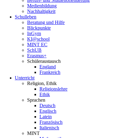
Berufs- und Studienorientierung
Medien­bildung
Nachhaltigkeit
Schulleben
Beratung und Hilfe
Blickpunkte
InGym
KI@school
MINT EC
SchUB
Erasmus+
Schüler­austausch
England
Frankreich
Unterricht
Religion, Ethik
Religionslehre
Ethik
Sprachen
Deutsch
Englisch
Latein
Französisch
Italienisch
MINT