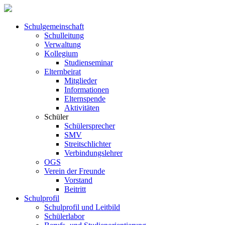
Schul­ge­meinschaft
Schul­leitung
Verwaltung
Kollegium
Studienseminar
Elternbeirat
Mitglieder
Informationen
Elternspende
Aktivitäten
Schüler
Schülersprecher
SMV
Streitschlichter
Verbindungslehrer
OGS
Verein der Freunde
Vorstand
Beitritt
Schulprofil
Schulprofil und Leitbild
Schülerlabor