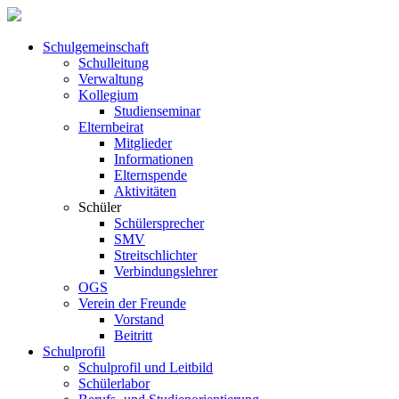
Schul­ge­meinschaft
Schul­leitung
Verwaltung
Kollegium
Studienseminar
Elternbeirat
Mitglieder
Informationen
Elternspende
Aktivitäten
Schüler
Schülersprecher
SMV
Streitschlichter
Verbindungslehrer
OGS
Verein der Freunde
Vorstand
Beitritt
Schulprofil
Schulprofil und Leitbild
Schülerlabor