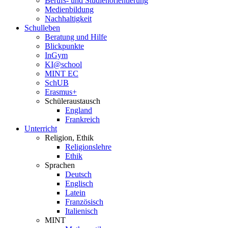
Berufs- und Studienorientierung
Medien­bildung
Nachhaltigkeit
Schulleben
Beratung und Hilfe
Blickpunkte
InGym
KI@school
MINT EC
SchUB
Erasmus+
Schüler­austausch
England
Frankreich
Unterricht
Religion, Ethik
Religionslehre
Ethik
Sprachen
Deutsch
Englisch
Latein
Französisch
Italienisch
MINT